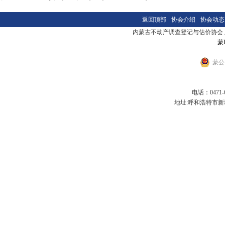
返回顶部
协会介绍
协会动态
内蒙古不动产调查登记与估价协会 版本
蒙I
蒙公网
电话：0471-6
地址:呼和浩特市新城