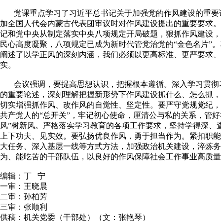
党课重点学习了习近平总书记关于加强党的作风建设的重要
加全国人代会内蒙古代表团审议时对作风建设提出的重要要求。
记和党中央从制定落实中央八项规定开局破题，狠抓作风建设，
民心高度凝聚，八项规定已成为新时代管党治党的“金色名片”
阐述了以学正风的深刻内涵，我们必须以更高标准、更严要求、
实。
会议强调，要提高思想认识，把握根本遵循。深入学习贯彻
的重要论述，深刻理解把握新形势下作风建设抓什么、怎么抓，
切实增强抓作风、改作风的自觉性、坚定性。要严守党规党纪，
共产党人的“总开关”，牢记初心使命，厘清公与私的关系，管好
风”树新风。严格落实学习教育的各项工作要求，坚持学得深、
上下功夫、见实效。要弘扬优良作风，勇于担当作为。紧扣职能
大任务、深入基层一线等方式方法，加强政治机关建设，淬炼务
为、能吃苦的干部队伍，以良好的作风保障社会工作事业高质量
编辑：丁 宁
一审：王晓晨
二审：孙柏芳
三审：张顺利
供稿：机关党委（干部处）（文：张艳琴）