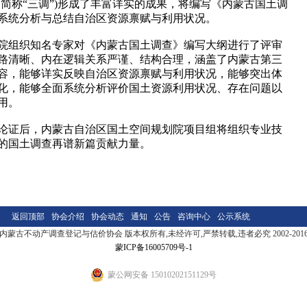
称“三调”)形成了丰富详实的成果，将编写《内蒙古国土调
系统分析与总结自治区资源禀赋与利用状况。
组织知名专家对《内蒙古国土调查》编写大纲进行了评审
路清晰、内在逻辑关系严谨、结构合理，涵盖了内蒙古第三
容，能够详实反映自治区资源禀赋与利用状况，能够突出体
化，能够全面系统分析评价国土资源利用状况、存在问题以
用。
证后，内蒙古自治区国土空间规划院项目组将组织专业技
的国土调查再谱新篇贡献力量。
返回顶部
协会介绍
协会动态
通知
公告
咨询中心
公示系统
内蒙古不动产调查登记与估价协会 版本权所有,未经许可,严禁转载,违者必究 2002-201
蒙ICP备16005709号-1
蒙公网安备 15010202151129号