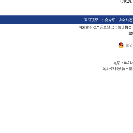
（来源：自然资源
返回顶部
协会介绍
协会动态
内蒙古不动产调查登记与估价协会 版本
蒙I
蒙公网
电话：0471-6
地址:呼和浩特市新城