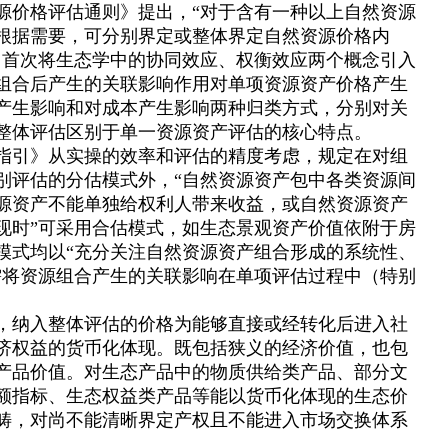
源价格评估通则》提出，“对于含有一种以上自然资源
根据需要，可分别界定或整体界定自然资源价格内
》首次将生态学中的协同效应、权衡效应两个概念引入
组合后产生的关联影响作用对单项资源资产价格产生
产生影响和对成本产生影响两种归类方式，分别对关
整体评估区别于单一资源资产评估的核心特点。
指引》从实操的效率和评估的精度考虑，规定在对组
别评估的分估模式外，“自然资源资产包中各类资源间
源资产不能单独给权利人带来收益，或自然资源资产
现时”可采用合估模式，如生态景观资产价值依附于房
模式均以“充分关注自然资源资产组合形成的系统性、
需将资源组合产生的关联影响在单项评估过程中（特别
，纳入整体评估的价格为能够直接或经转化后进入社
济权益的货币化体现。既包括狭义的经济价值，也包
产品价值。对生态产品中的物质供给类产品、部分文
额指标、生态权益类产品等能以货币化体现的生态价
畴，对尚不能清晰界定产权且不能进入市场交换体系