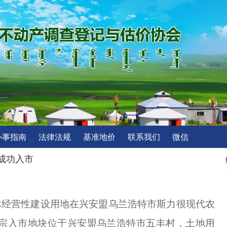
办事指南
法律法规
基准地价
联系我们
微信
成功入市
集体经营性建设用地在兴安盟乌兰浩特市斯力很现代农
宗入市地块位于兴安盟乌兰浩特市五丰村，土地
用