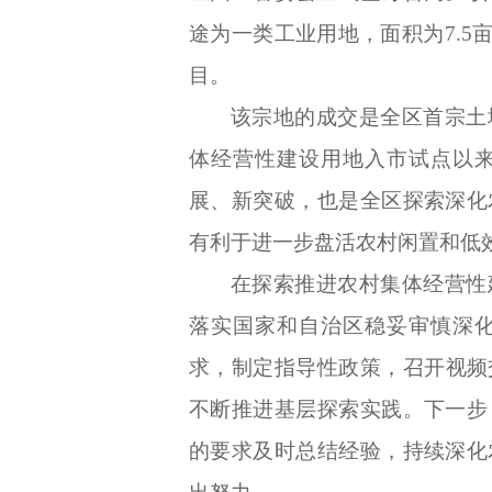
途为一类工业用地，
面积为
7.
目。
该宗地的成交是全区
首宗土
体经营性建设用地入市试点以
展、新突破，也是全区探索深化
有利于
进一步盘活农村闲置和低
在探索推进农村集体经营性
落实国家和自治区
稳妥审慎深
求，
制定
指导性政策
，召开
视频
不断推进基层探索实践。
下一步
的要求及时总结经验，持续深化