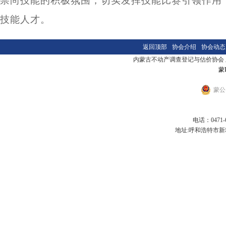
崇尚技能的积极氛围，切实发挥技能比赛引领作用
技能人才。
返回顶部
协会介绍
协会动态
内蒙古不动产调查登记与估价协会 版本
蒙I
蒙公网
电话：0471-6
地址:呼和浩特市新城