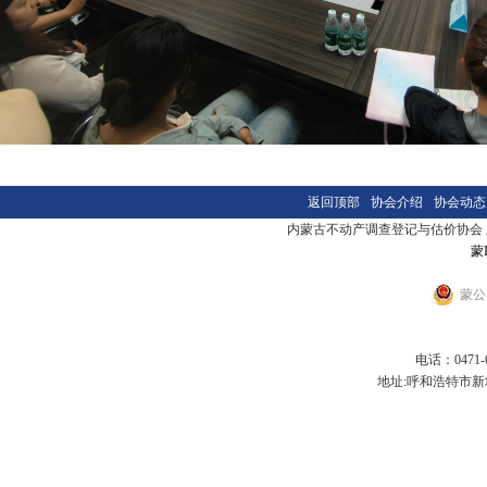
返回顶部
协会介绍
协会动态
内蒙古不动产调查登记与估价协会 版本
蒙I
蒙公网
电话：0471-6
地址:呼和浩特市新城