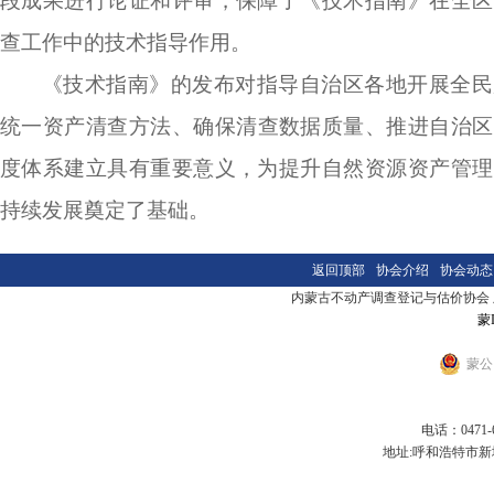
段成果进行论证和评审，保障了《技术指南》在全区
查工作中
的
技术指导作用
。
《技术指南》的发布对指导自治区各地开展全民
统一资产清查方法
、
确保清查数据质量
、
推进自治区
度体系
建立
具有重要意义，为提升自然资源资产管理
持续发展奠定了基础。
返回顶部
协会介绍
协会动态
内蒙古不动产调查登记与估价协会 版本
蒙I
蒙公网
电话：0471-6
地址:呼和浩特市新城