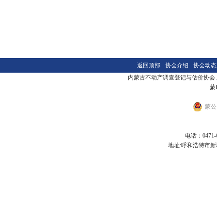
返回顶部
协会介绍
协会动态
内蒙古不动产调查登记与估价协会 版本
蒙I
蒙公网
电话：0471-6
地址:呼和浩特市新城